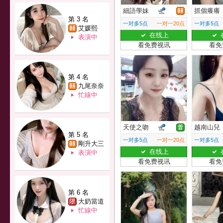
細語學妹
抓個癢癢
第 3 名
一对多5点
一对一20点
一对多5点
艾媛熙
在线上
表演中
看免费视讯
看免
第 4 名
九尾奈奈
忙線中
天使之吻
越南山兒
第 5 名
一对多5点
一对一20点
一对多5点
剛升大三
在线上
表演中
看免费视讯
看免
第 6 名
大奶當道
忙線中