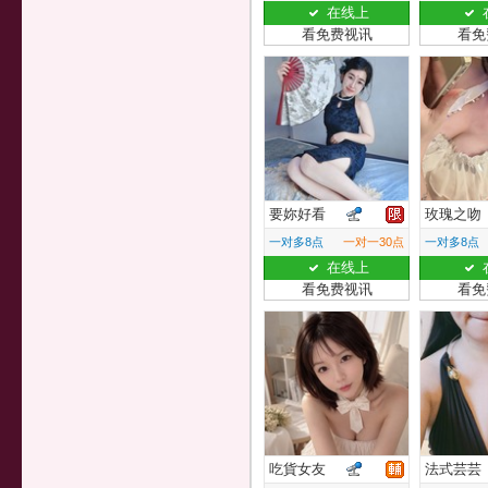
在线上
看免费视讯
看免
要妳好看
玫瑰之吻
一对多8点
一对一30点
一对多8点
在线上
看免费视讯
看免
吃貨女友
法式芸芸