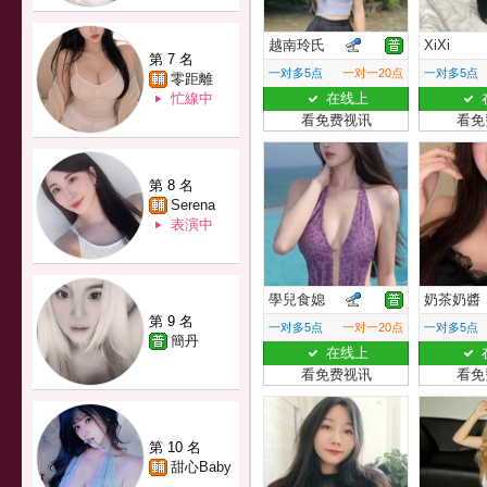
越南玲氏
XiXi
第 7 名
一对多5点
一对一20点
一对多5点
零距離
忙線中
在线上
看免费视讯
看免
第 8 名
Serena
表演中
學兒食媳
奶茶奶醬
第 9 名
一对多5点
一对一20点
一对多5点
簡丹
在线上
看免费视讯
看免
第 10 名
甜心Baby