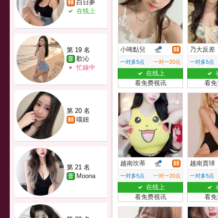
白日夢
在线上
小咘點兒
乃大反差
第 19 名
歡沁
一对多5点
一对一20点
一对多5点
忙線中
在线上
看免费视讯
看免
第 20 名
喵妞
越南坎蒂
越南賣球
第 21 名
Moona
一对多5点
一对一20点
一对多5点
在线上
看免费视讯
看免