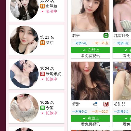
第 22 名
出氣包
表演中
若妍
越南針灸
第 23 名
梨芽
一对多5点
一对一20点
一对多5点
在线上
看免费视讯
看免
第 24 名
米妮米妮
忙線中
第 25 名
舒滑
芯甜兒
余笙
一对多5点
一对一20点
一对多5点
忙線中
在线上
看免费视讯
看免