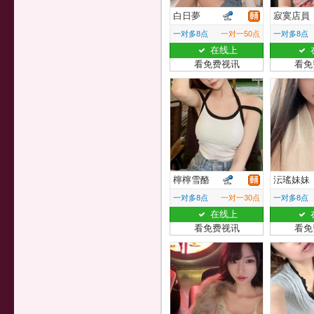
白日夢
寂寞店員
一对多8点
一对一50点
一对多8点
在线上
看免费视讯
看免
檸檸雪酪
沄瑤妹妹
一对多8点
一对一30点
一对多8点
在线上
看免费视讯
看免