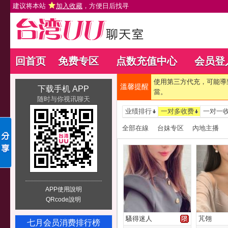
建议将本站
加入收藏
，方便日后找寻
回首页
免费专区
点数充值中心
会员登
使用第三方代充，可能導
溫馨提醒
下载手机 APP
當。
随时与你视讯聊天
业绩排行
一对多收费
一对一
全部在線
台妹专区
內地主播
APP使用說明
QRcode說明
騷得迷人
芃翎
七月会员消费排行榜