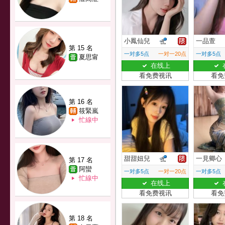
小鳳仙兒
一品萱
第 15 名
一对多5点
一对一20点
一对多5点
夏思甯
在线上
看免费视讯
看免
第 16 名
筱緊嵐
忙線中
甜甜妞兒
一見卿心
第 17 名
阿蠻
一对多5点
一对一20点
一对多5点
忙線中
在线上
看免费视讯
看免
第 18 名