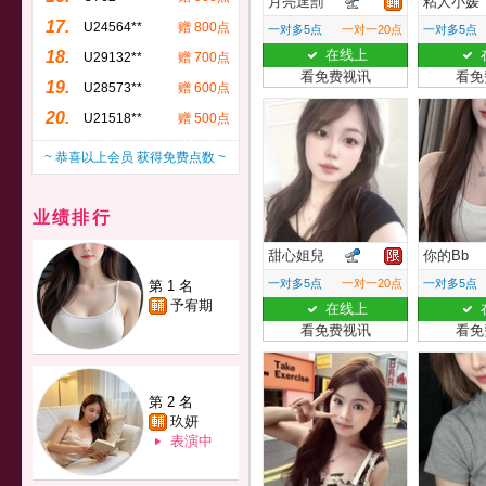
月亮逞罰
粘人小媛
17.
U24564**
赠 800点
一对多5点
一对一20点
一对多5点
在线上
18.
U29132**
赠 700点
看免费视讯
看免
19.
U28573**
赠 600点
20.
U21518**
赠 500点
~ 恭喜以上会员 获得免费点数 ~
业绩排行
甜心姐兒
你的Bb
一对多5点
一对一20点
一对多5点
第 1 名
予宥期
在线上
看免费视讯
看免
第 2 名
玖妍
表演中