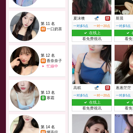
夏沫噢
斯晨
第 11 名
一对多5点
一对一20点
一对多5点
一口奶茶
在线上
看免费视讯
看免
第 12 名
香奈奈子
忙線中
高糕
蔥蔥茫茫
第 13 名
一对多5点
一对一20点
一对多5点
寒霜
在线上
看免费视讯
看免
第 14 名
懼高症