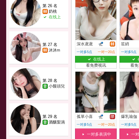
第 26 名
奶桃
在线上
深水鳶鳶
笙綃
第 27 名
沐沐m
一对多5点
一对一20点
一对多5点
在线上
看免费视讯
看免
第 28 名
小饅頭兒
第 29 名
孤單小喜
爆乳瑜伽
酒釀梨渦
一对多5点
一对一20点
一对多5点
一对多表演中
一