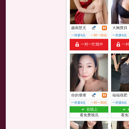
越南慧尤
大胸寶貝
一对多6点
一对一25点
一对多6点
一对一忙线中
一
你的壞壞
福福很肥
一对多8点
一对一30点
一对多8点
在线上
看免费视讯
看免