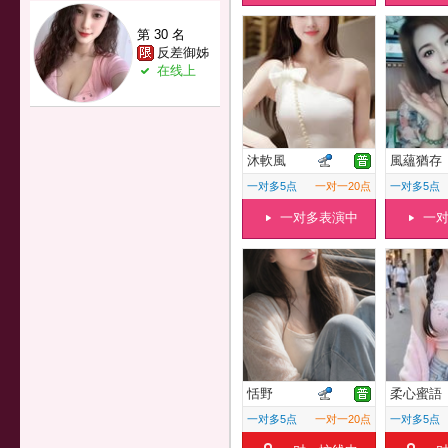
第 30 名
反差御姊
在线上
沐軟風
風蘊猶存
一对多5点
一对一20点
一对多5点
一对多表演中
一
恬野
柔心蜜語
一对多5点
一对一20点
一对多5点